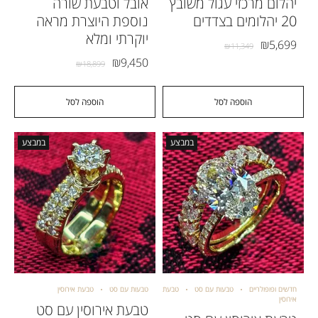
יהלום מרכזי עגול משובץ
אובל וטבעת שורה
20 יהלומים בצדדים
נוספת היוצרת מראה
יוקרתי ומלא
₪
5,699
₪
11,349
₪
9,450
₪
18,899
הוספה לסל
הוספה לסל
במבצע
במבצע
חדשים ופופולריים
טבעות עם סט
טבעת
טבעות עם סט
טבעת אירוסין
אירוסין
טבעת אירוסין עם סט