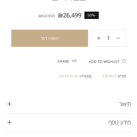
₪
26,499
-50%
₪
52,999
הוספה לסל
SHARE
ADD TO WISHLIST
מק"ט:
ERO413
קטגוריה:
טבעת אירוסין
תיאור
מידע נוסף