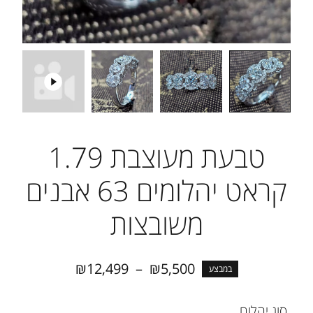
טבעת מעוצבת 1.79
קראט יהלומים 63 אבנים
משובצות
₪
12,499
–
₪
5,500
במבצע
סוג יהלום