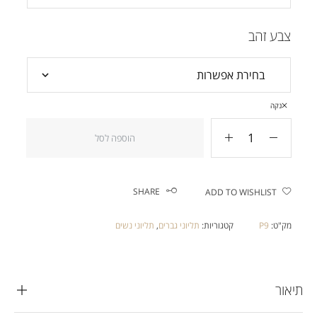
צבע זהב
נקה
הוספה לסל
SHARE
ADD TO WISHLIST
מק"ט:
P9
קטגוריות:
תליוני גברים
,
תליוני נשים
תיאור