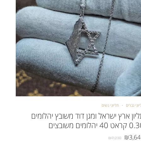
וני גברים
תליוני נשים
תליוני גב
יון ארץ ישראל ומגן דוד משובץ יהלומים
ראט 40 יהלומים משובצים
אבני
2,999
₪
3,6
₪
7,230