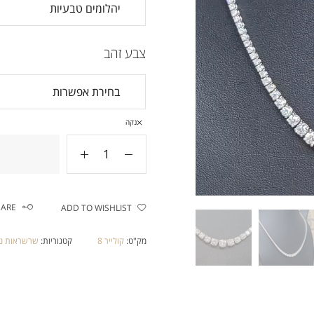
צבע זהב
נקה
HARE
ADD TO WISHLIST
מק"ט:
קולייר 8
קטגוריות:
שרשראות נ