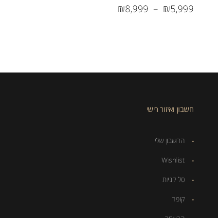
₪
8,999
–
₪
5,999
חשבון ואיזור רישי
החשבון שלי
Wishlist
סל קניות
קופה