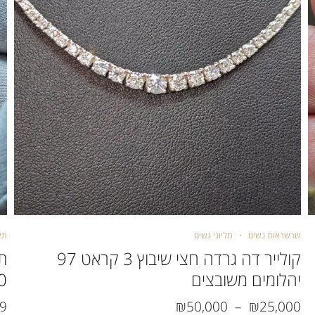
שרשראות נשים
תליוני נשים
תלי
קולייר דה גרדה חצי שיבוץ 3 קראט 97
תל
יהלומים משובצים
0.30 ק
49
₪
50,000
–
₪
25,000